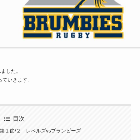
れました。
っていきます。
目次
第１節/２ レベルズvsブランビーズ