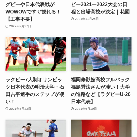
グビーや日本代表戦が
ビー2021ー2022大会の日
WOWOWですぐ観れる！
程と出場高校が決定｜花園
【工事不要】
2021年11月25日
2022年2月27日
ラグビー7人制オリンピッ
福岡修猷館高校フルバック
ク日本代表の明治大学・石
福島秀法さんが凄い！大学
田吉平選手のステップが凄
の進路など【ラグビーU-20
い！
日本代表】
2021年6月22日
2021年6月19日