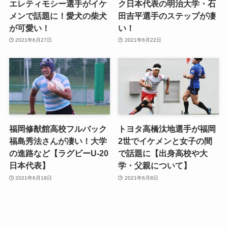
エレティモシー選手がイケ
ク日本代表の明治大学・石
メンで話題に！愛犬の柴犬
田吉平選手のステップが凄
が可愛い！
い！
2021年6月27日
2021年6月22日
福岡修猷館高校フルバック
トヨタ高橋汰地選手が福岡
福島秀法さんが凄い！大学
2世でイケメンと女子の間
の進路など【ラグビーU-20
で話題に【出身高校や大
日本代表】
学・父親について】
2021年6月19日
2021年6月8日